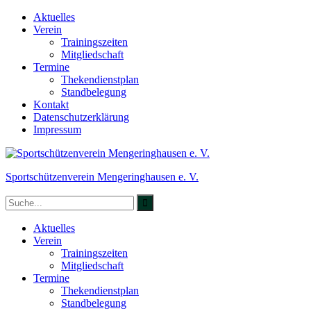
Skip
Aktuelles
to
Verein
content
Trainingszeiten
Mitgliedschaft
Termine
Thekendienstplan
Standbelegung
Kontakt
Datenschutzerklärung
Impressum
Sportschützenverein Mengeringhausen e. V.
Search
for:
Aktuelles
Verein
Trainingszeiten
Mitgliedschaft
Termine
Thekendienstplan
Standbelegung