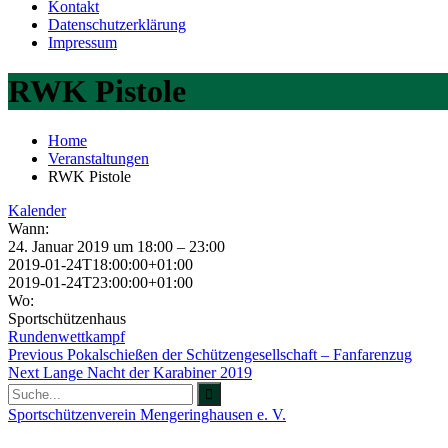
Kontakt
Datenschutzerklärung
Impressum
RWK Pistole
Home
Veranstaltungen
RWK Pistole
Kalender
Wann:
24. Januar 2019 um 18:00 – 23:00
2019-01-24T18:00:00+01:00
2019-01-24T23:00:00+01:00
Wo:
Sportschützenhaus
Rundenwettkampf
Beitragsnavigation
Previous
Previous
Pokalschießen der Schützengesellschaft – Fanfarenzug
Next
post:
Next
Lange Nacht der Karabiner 2019
Search
post:
for:
Sportschützenverein Mengeringhausen e. V.