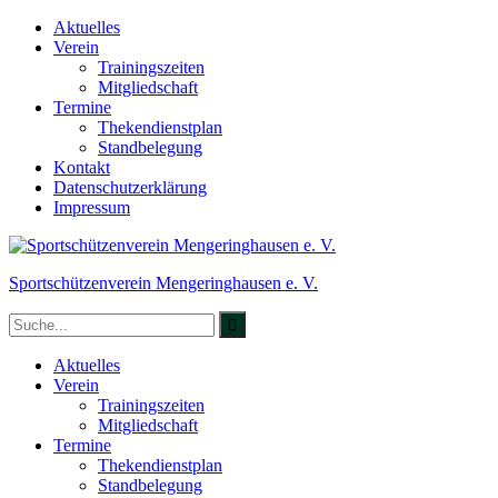
Skip
Aktuelles
to
Verein
content
Trainingszeiten
Mitgliedschaft
Termine
Thekendienstplan
Standbelegung
Kontakt
Datenschutzerklärung
Impressum
Sportschützenverein Mengeringhausen e. V.
Search
for:
Aktuelles
Verein
Trainingszeiten
Mitgliedschaft
Termine
Thekendienstplan
Standbelegung